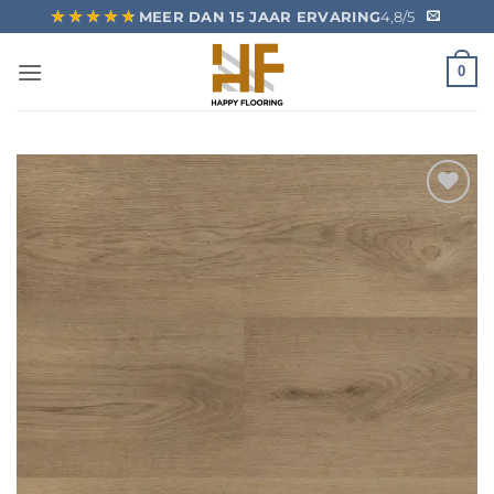
Ga
★★★★★
★★★★★
MEER DAN 15 JAAR ERVARING
4,8/5
naar
inhoud
0
Toevoegen
aan
verlanglijst