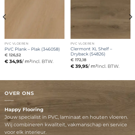
verlanglijst
verlanglijst
PVC VLOEREN
PVC VLOEREN
Clermont XL Shelf –
PVC Plank – Plak (346058)
Dryback (54826)
€
126,52
€
172,18
€
34,95
/ m²
Incl. BTW.
€
39,95
/ m²
Incl. BTW.
OVER ONS
Happy Flooring
Jouw specialist in PVC, laminaat en houten vloeren.
Wij combineren kwaliteit, vakmanschap en service
voor elk interieur.