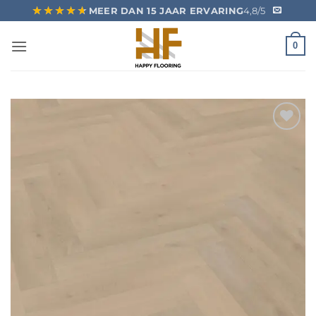
Ga
★★★★★
★★★★★
MEER DAN 15 JAAR ERVARING
4,8/5
naar
inhoud
0
Toevoegen
aan
verlanglijst