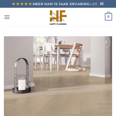
Ga
★★★★★
★★★★★
MEER DAN 15 JAAR ERVARING
4,8/5
naar
inhoud
0
Toevoegen
aan
verlanglijst