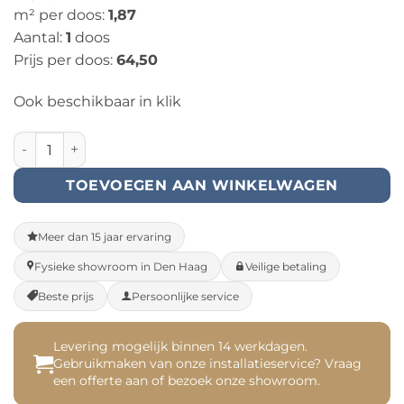
m² per doos:
1,87
Aantal:
1
doos
Prijs per doos:
64,50
Ook beschikbaar in klik
PVC Visgraat - Plak (347029) aantal
TOEVOEGEN AAN WINKELWAGEN
Meer dan 15 jaar ervaring
Fysieke showroom in Den Haag
Veilige betaling
Beste prijs
Persoonlijke service
Levering mogelijk binnen 14 werkdagen.
Gebruikmaken van onze installatieservice? Vraag
een offerte aan of bezoek onze showroom.