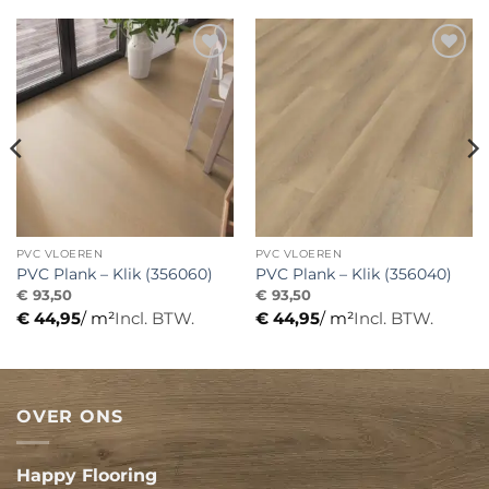
Toevoegen
Toevoegen
aan
aan
verlanglijst
verlanglijst
PVC VLOEREN
PVC VLOEREN
PVC Plank – Klik (356060)
PVC Plank – Klik (356040)
€
93,50
€
93,50
€
44,95
/ m²
Incl. BTW.
€
44,95
/ m²
Incl. BTW.
OVER ONS
Happy Flooring