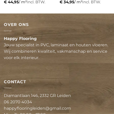
€
44,95
/ m²
Incl. BTW.
€
34,95
/ m²
Incl. BTW.
OVER ONS
Happy Flooring
Jouw specialist in PVC, laminaat en houten vloeren.
Wij combineren kwaliteit, vakmanschap en service
voor elk interieur.
CONTACT
Diamantlaan 146, 2332 GR Leiden
06 2070 4034
happyflooringleiden@gmail.com