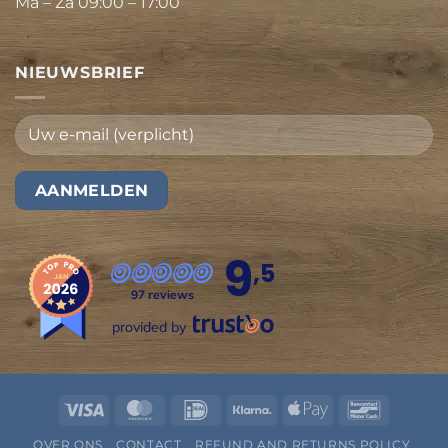
Ma – Za 09:00 – 17:00
NIEUWSBRIEF
9
,5
97 reviews
provided by
Visa
MasterCard
IDeal
Klarna
Apple
Bancont
Pay
OVER ONS
CONTACT
REFUND AND RETURNS POLICY