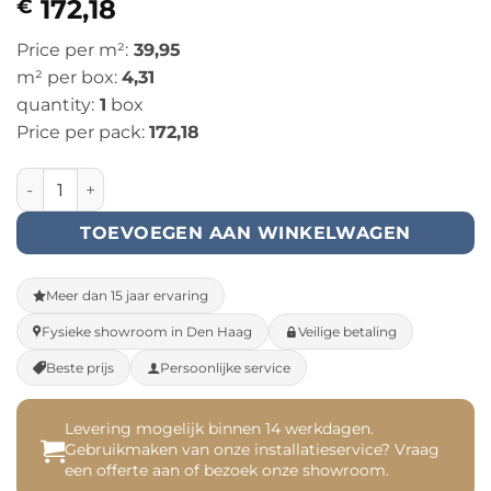
172,18
€
Price per m²:
39,95
m² per box:
4,31
quantity:
1
box
Price per pack:
172,18
Clermont XL Shelf - Dryback (54826) aantal
TOEVOEGEN AAN WINKELWAGEN
Meer dan 15 jaar ervaring
Fysieke showroom in Den Haag
Veilige betaling
Beste prijs
Persoonlijke service
Levering mogelijk binnen 14 werkdagen.
Gebruikmaken van onze installatieservice? Vraag
een offerte aan of bezoek onze showroom.