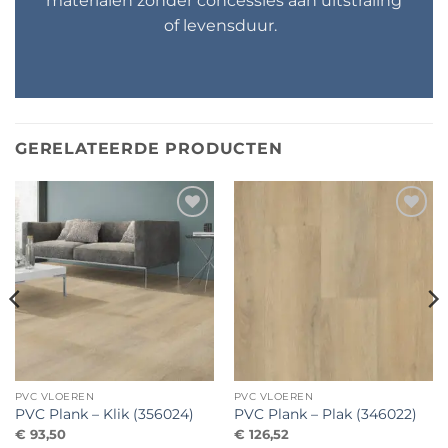
materialen zonder concessies aan uitstraling
of levensduur.
GERELATEERDE PRODUCTEN
Toevoegen
Toevoegen
aan
aan
verlanglijst
verlanglijst
PVC VLOEREN
PVC VLOEREN
PVC Plank – Klik (356024)
PVC Plank – Plak (346022)
€
93,50
€
126,52