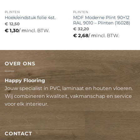
PLINTEN
PLINTEN
MDF Moderne Plint 90×12
Hoek/eindstuk folie 4st.
RAL 9010 – Plinten (16028)
€
12,50
€
32,20
€
1,30
/ m
Incl. BTW.
€
2,68
/ m
Incl. BTW.
OVER ONS
Happy Flooring
Jouw specialist in PVC, laminaat en houten vloeren.
Wij combineren kwaliteit, vakmanschap en service
voor elk interieur.
CONTACT