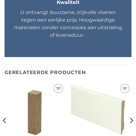
Kwaliteit
U ontvangt duurzame, stijlvolle vloeren
tegen een eerlijke prijs. Hoogwaardige
materialen zonder concessies aan uitstraling
of levensduur.
GERELATEERDE PRODUCTEN
Toevoegen
Toevoegen
aan
aan
verlanglijst
verlanglijst