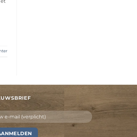
 et
hter
EUWSBRIEF