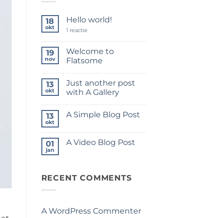
Hello world!
18
okt
op
1 reactie
Hello
world!
Welcome to
19
nov
Flatsome
Geen
reacties
Just another post
op
13
Welcome
okt
with A Gallery
to
Flatsome
Geen
reacties
A Simple Blog Post
op
13
Just
okt
Geen
another
reacties
post
op
with
A Video Blog Post
01
A
A
Simple
jan
Gallery
Geen
Blog
reacties
Post
op
A
RECENT COMMENTS
Video
Blog
Post
A WordPress Commenter