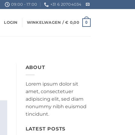
09:00 - 17:00
+31 6 20704034
0
LOGIN
WINKELWAGEN /
€
0,00
ABOUT
Lorem ipsum dolor sit
amet, consectetuer
adipiscing elit, sed diam
nonummy nibh euismod
tincidunt.
LATEST POSTS