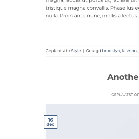
magna, iaculis ut purus ut, facilisis 
tristique magna convallis. Phasellus
nulla. Proin ante nunc, mollis a lectus
Geplaatst in
Style
|
Getagd
brooklyn
,
fashion
,
Another
GEPLAATST O
16
dec