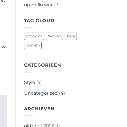
 et
op
Hello world!
TAG CLOUD
brooklyn
fashion
style
women
hter
CATEGORIEËN
Style
(5)
Uncategorized
(4)
ARCHIEVEN
oktober 2025
(1)