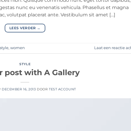
ultrices nibh. Quisque commodo nunc eget tortor dapibus,
 egestas nunc eu venenatis vehicula. Phasellus et magna
 ac, volutpat placerat ante. Vestibulum sit amet […]
LEES VERDER
→
style
,
women
Laat een reactie ac
STYLE
 post with A Gallery
P
DECEMBER 16, 2013
DOOR
TEST ACCOUNT