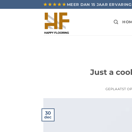
Ga
★★★★★
★★★★★
MEER DAN 15 JAAR ERVARING
naar
inhoud
HO
Just a coo
GEPLAATST O
30
dec