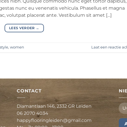
ultrices nibh. Quisque commodo nunc eget tortor dapibus,
 egestas nunc eu venenatis vehicula. Phasellus et magna
 ac, volutpat placerat ante. Vestibulum sit amet […]
LEES VERDER
→
style
,
women
Laat een reactie ac
CONTACT
NI
Diamantlaan 146, 2332 GR Leiden
06 2070 4034
happyflooringleiden@gmail.com