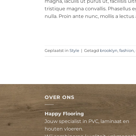
magna, iaculis ut purus ut, facilisis 
tristique magna convallis. Phasellus
nulla. Proin ante nunc, mollis a lectus
Geplaatst in
Style
|
Getagd
brooklyn
,
fashion
,
OVER ONS
Happy Flooring
Jouw specialist in PVC, laminaat en
houten vloeren.