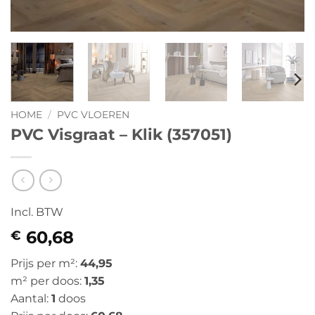
HOME
/
PVC VLOEREN
PVC Visgraat – Klik (357051)
Incl. BTW
60,68
€
Prijs per m²:
44,95
m² per doos:
1,35
Aantal:
1
doos