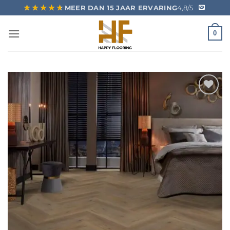
Ga
★★★★★
★★★★★
MEER DAN 15 JAAR ERVARING
4,8/5
naar
inhoud
0
Toevoegen
aan
verlanglijst