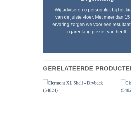
Wij adviseren u persoonlijk bij het k
van de juiste vloer. Met meer dan 15 
ervaring zorgen we voor een resultaa
u jarenlang plezier van heeft.
GERELATEERDE PRODUCTE
Toevoegen
Toevoegen
aan
aan
verlanglijst
verlanglijst