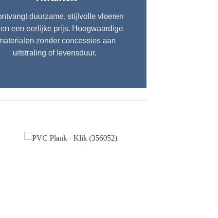
ntvangt duurzame, stijlvolle vloeren
gen een eerlijke prijs. Hoogwaardige
materialen zonder concessies aan
uitstraling of levensduur.
gen
Toevoegen
aan
jst
verlanglijst