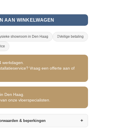
ntal
N AAN WINKELWAGEN
ysieke showroom in Den Haag
Veilige betaling
vice
14 werkdagen.
allatieservice? Vraag een offerte aan of
in Den Haag.
van onze vloerspecialisten.
+
orwaarden & beperkingen