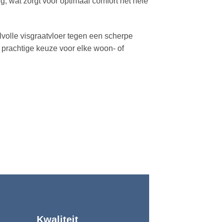
g, wat zorgt voor optimaal comfort het hele
lvolle visgraatvloer tegen een scherpe
n prachtige keuze voor elke woon- of
Kwaliteit