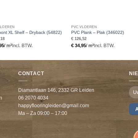
VLOEREN
PVC VLOEREN
ont XL Shelf – Dryback (54822)
PVC Plank – Plak (346022)
,18
€
126,52
95
/ m²
Incl. BTW.
€
34,95
/ m²
Incl. BTW.
CONTACT
NI
Diamantlaan 146, 2332 GR Leiden
n
06 2070 4034
happyflooringleiden@gmail.com
n
Ma – Za 09:00 – 17:00