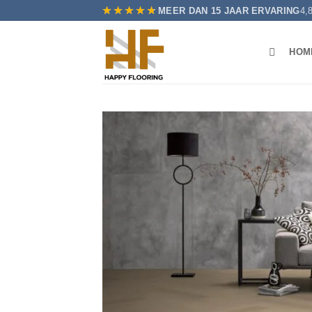
Ga
★★★★★
★★★★★
MEER DAN 15 JAAR ERVARING
4,8
naar
inhoud
HOM