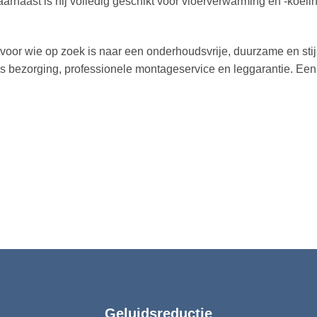
arnaast is hij volledig geschikt voor vloerverwarming en -koelin
voor wie op zoek is naar een onderhoudsvrije, duurzame en stij
ratis bezorging, professionele montageservice en leggarantie. Ee
Geluidsreductie