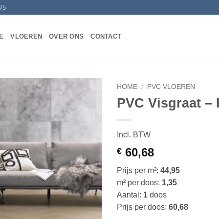
/5
E
VLOEREN
OVER ONS
CONTACT
HOME
/
PVC VLOEREN
PVC Visgraat – 
Toevoegen
aan
verlanglijst
Incl. BTW
60,68
€
Prijs per m²:
44,95
m² per doos:
1,35
Aantal:
1
doos
Prijs per doos:
60,68