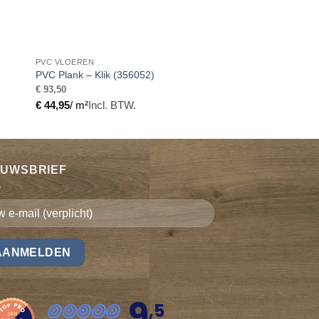
PVC VLOEREN
PVC Plank – Klik (356052)
€
93,50
€
44,95
/ m²
Incl. BTW.
EUWSBRIEF
9
,5