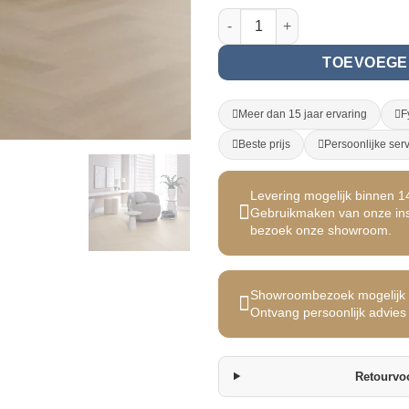
PVC Visgraat - Klik (357055) aa
TOEVOEGE
Meer dan 15 jaar ervaring
F
Beste prijs
Persoonlijke ser
Levering mogelijk binnen 
Gebruikmaken van onze inst
bezoek onze showroom.
Showroombezoek mogelijk 
Ontvang persoonlijk advies 
Retourvo