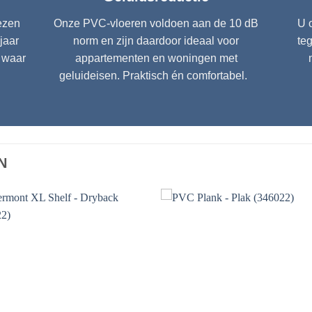
iezen
Onze PVC-vloeren voldoen aan de 10 dB
U o
jaar
norm en zijn daardoor ideaal voor
te
t waar
appartementen en woningen met
geluideisen. Praktisch én comfortabel.
N
Toevoegen
Toevoe
aan
aan
verlanglijst
verlangli