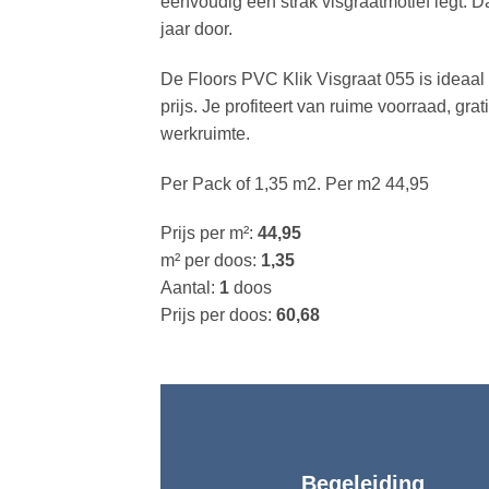
eenvoudig een strak visgraatmotief legt. Da
jaar door.
De Floors PVC Klik Visgraat 055 is ideaal 
prijs. Je profiteert van ruime voorraad, g
werkruimte.
Per Pack of 1,35 m2. Per m2 44,95
Prijs per m²:
44,95
m² per doos:
1,35
Aantal:
1
doos
Prijs per doos:
60,68
Begeleiding