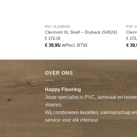
PVC VLOEREN
PVC 
(356060)
Clermont XL Shelf – Dryback (54824)
Clerm
€
172,18
€
172
BTW.
€
39,95
/ m²
Incl. BTW.
€
39,
OVER ONS
Happy Flooring
Jouw specialist in PVC, laminaat en houte
vloeren.
Wij combineren kwaliteit, vakmanschap e
service voor elk interieur.