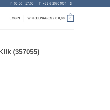
09:00 - 17:00
+31 6 20704034
0
LOGIN
WINKELWAGEN /
€
0,00
Klik (357055)